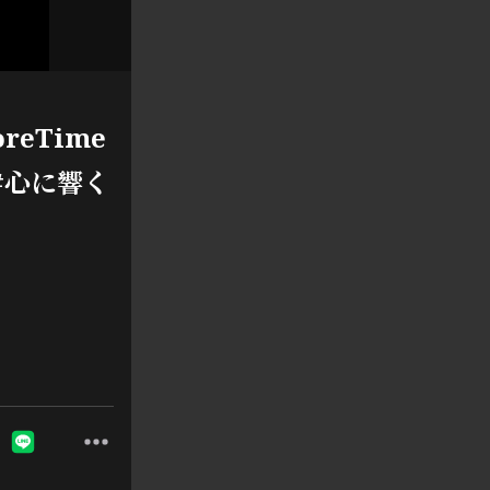
eTime
#心に響く