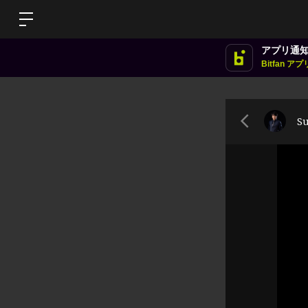
アプリ通
Bitfan 
S