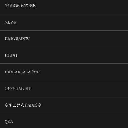
GOODS STORE
NEWS
BIOGRAPHY
BLOG
PREMIUM MOVIE
OFFICIAL HP
🐶やまけんRADIO🐶
Q&A