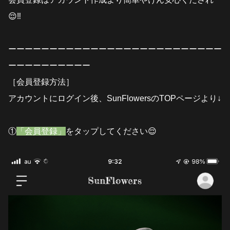
😌‼️
ーーー
ーーー
ーーー
ーーー
ーーー
ーーー
ーーー
ーーー
ーー
ー
ーーー
ーーー
ーーー
［会員登録方法］
アカウントにログイン後、SunFlowersのTOP
ページより↓
①
「会員登録」
をタップしてください😌