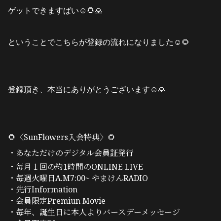
ゲットできますばい☺️🌻🙏
ということでこちらが登録の流れになりました☺️🌻
登録頂き、本当にありがとうございます☺️🙏
🌻〈SunFlowers入会特典〉🌻
・あなただけのデジタル会員証発行
・毎月１回の約
1
時間の
ONLINE LIVE
・毎週火曜日
A.M7:00~
やまけん
RADIO
・先行
Information
・
会員限定
Premiun Movie
・毎年、誕生日に本人よりバースデーメッセージ