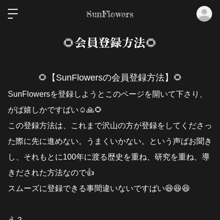
ロ
SunFlowers
🌻会員登録方法🌻
🌻【SunFlowersの会員登録方法】🌻
SunFlowersを登録しようとこのページを開いて下さり、
がば嬉しかですばい☺️🙏🌻
この登録方法は、これまで沢山の方が登録をしてくださっ
た際に先に進めない。うまくいかない。という声ばお聞き
し、それもとに100年に渡る歴史を重ね、研究を重ね、導
きだされた方法なので👍
スムーズに登録できる事間違いないですばい😆😆😆
え？