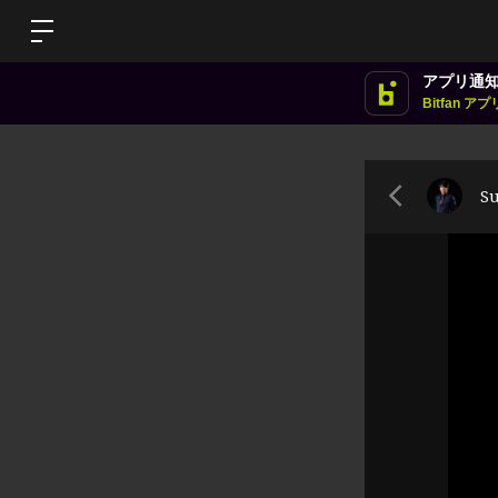
アプリ通
Bitfan 
S