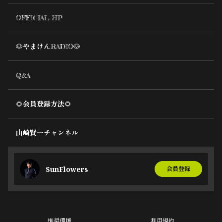
OFFICIAL HP
🐶やまけんRADIO🐶
Q&A
🌻会員登録方法🌻
山崎賢一チャンネル
SunFlowers
会員登録
推奨環境
利用規約