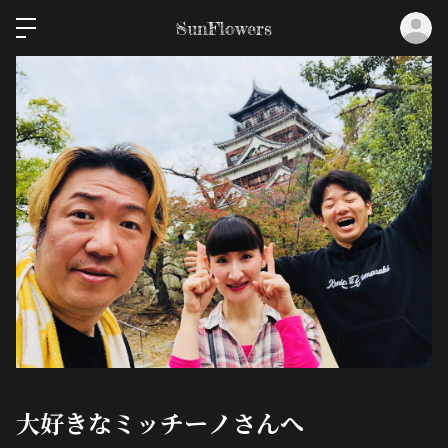
ロ
SunFlowers
大好きなミッチーノさんへ