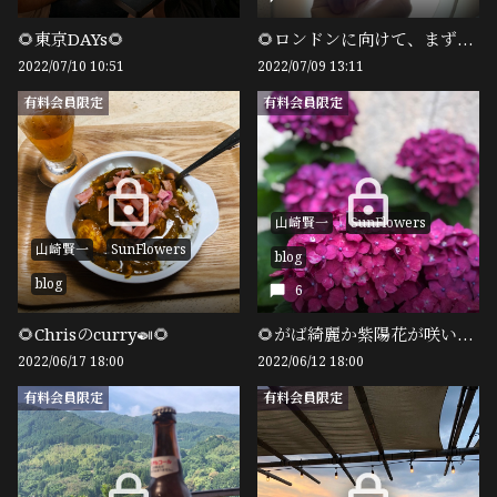
🌻東京DAYs🌻
🌻ロンドンに向けて、まずは東京へ🌻
2022/07/10 10:51
2022/07/09 13:11
有料会員限定
有料会員限定
山崎賢一
SunFlowers
山崎賢一
SunFlowers
blog
blog
6
🌻Chrisのcurry🍛🌻
🌻がば綺麗か紫陽花が咲いたですばい🌻
2022/06/17 18:00
2022/06/12 18:00
有料会員限定
有料会員限定