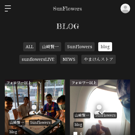
ロ
SunFlowers
BLOG
ALL
山崎賢一
SunFlowers
blog
sunflowersLIVE
NEWS
やまけんストア
フォロワー以上
フォロワー以上
山崎賢一
SunFlowers
山崎賢一
SunFlowers
blog
blog
6