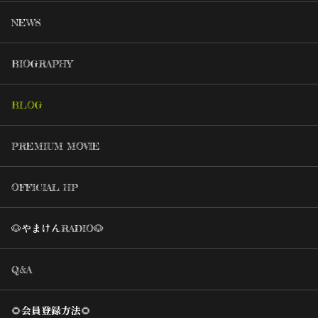
NEWS
BIOGRAPHY
BLOG
PREMIUM MOVIE
OFFICIAL HP
🐶やまけんRADIO🐶
Q&A
🌻会員登録方法🌻