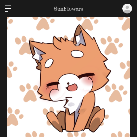
ロ
SunFlowers