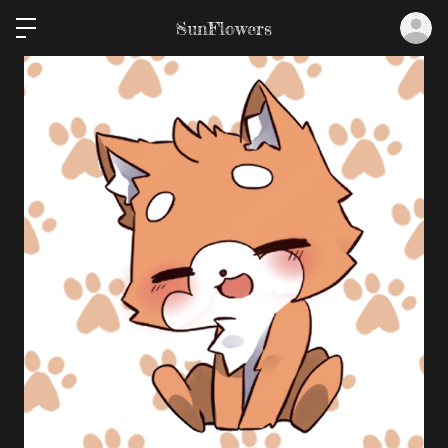
ロ
SunFlowers