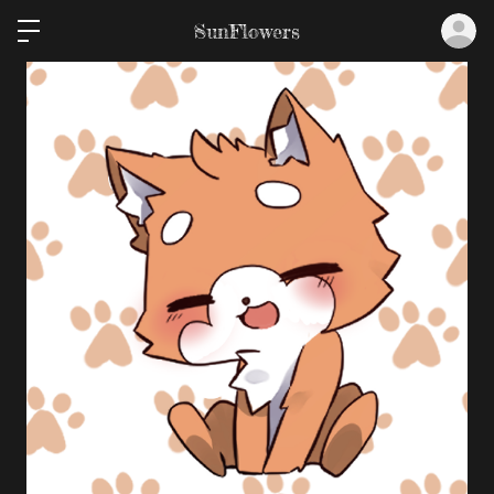
ロ
SunFlowers