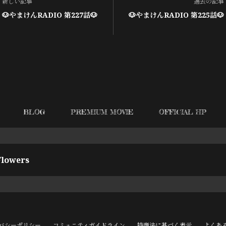
新しい記事
過去の記事
🐶やまけんRADIO 第227話🐶
🐶やまけんRADIO 第225話🐶
BLOG
PREMIUM MOVIE
OFFICIAL HP
lowers
バシーポリシー
コミュニティガイドライン
特商法に基づく表示
よくあ