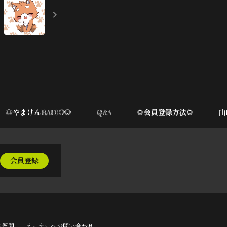
🐶やまけんRADIO🐶
Q&A
🌻会員登録方法🌻
山
会員登録
る質問
オーナーへお問い合わせ